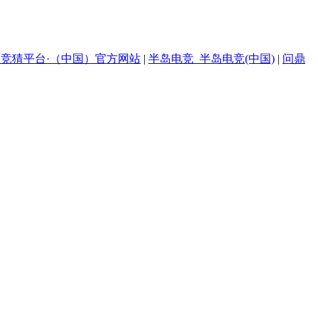
竞猜平台·（中国）官方网站
|
半岛电竞_半岛电竞(中国)
|
问鼎