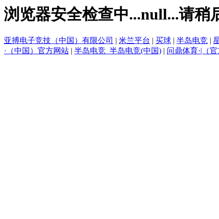
浏览器安全检查中...null...请稍
亚搏电子竞技（中国）有限公司
|
米兰平台
|
买球
|
半岛电竞
|
·（中国）官方网站
|
半岛电竞_半岛电竞(中国)
|
问鼎体育·|（